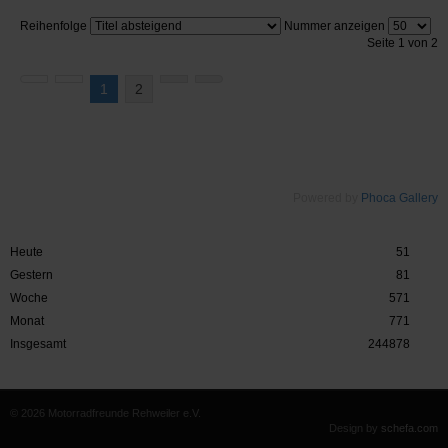
Reihenfolge
Nummer anzeigen
Seite 1 von 2
1
2
Powered by
Phoca Gallery
Heute
51
Gestern
81
Woche
571
Monat
771
Insgesamt
244878
© 2026 Motorradfreunde Rehweiler e.V.
Design by
schefa.com